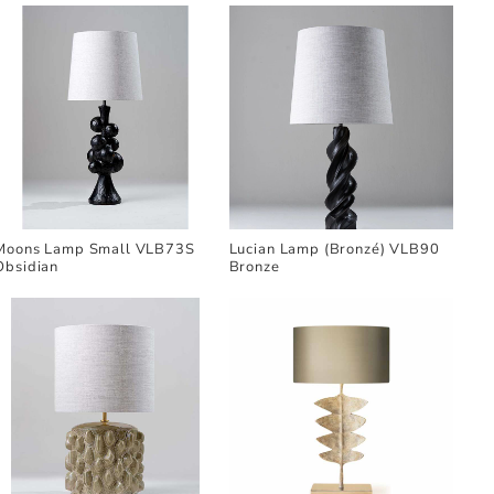
Moons Lamp Small VLB73S
Lucian Lamp (Bronzé) VLB90
Obsidian
Bronze