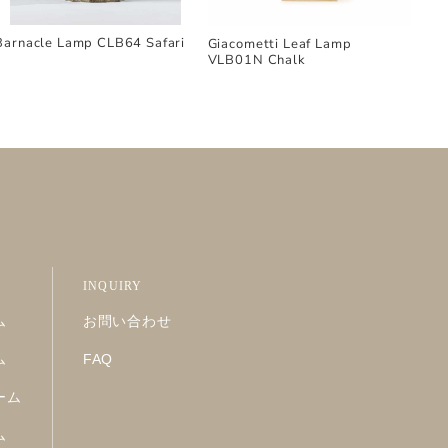
Barnacle Lamp CLB64 Safari
Giacometti Leaf Lamp
VLB01N Chalk
INQUIRY
ム
お問い合わせ
ム
FAQ
ーム
ム