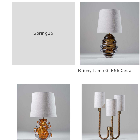
Spring25
Briony Lamp GLB96 Cedar