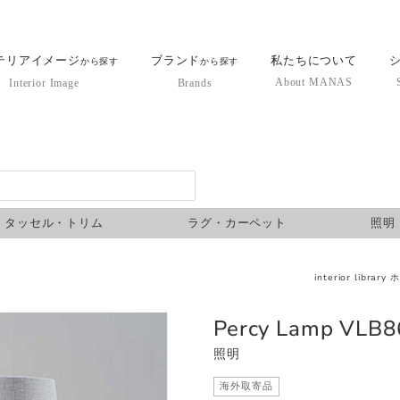
テリアイメージ
ブランド
私たちについて
から探す
から探す
About MANAS
Interior Image
Brands
タッセル・トリム
ラグ・カーペット
照明
interior library
Percy Lamp VLB86
照明
海外取寄品