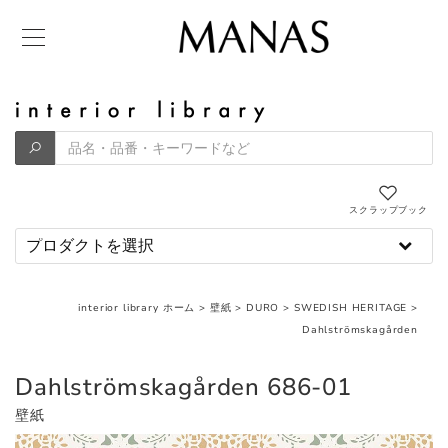
スクラップブック
interior library ホーム
>
壁紙
>
DURO
>
SWEDISH HERITAGE
>
Dahlströmskagården
Dahlströmskagården 686-01
壁紙