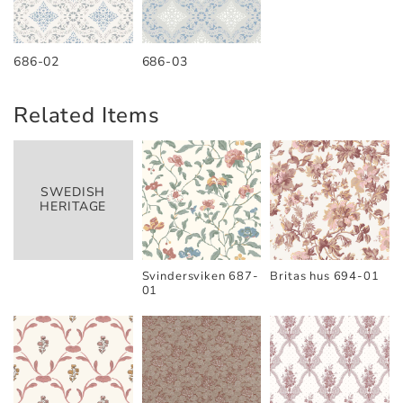
686-02
686-03
Related Items
SWEDISH
HERITAGE
Svindersviken 687-
Britas hus 694-01
01