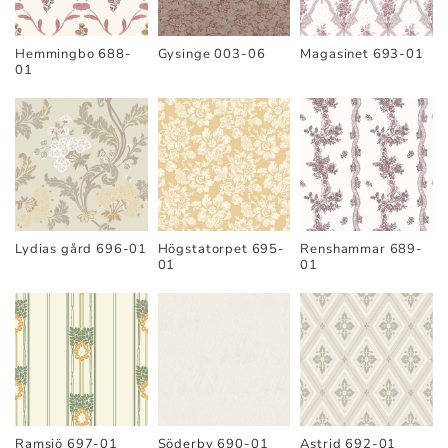
Hemmingbo 688-
Gysinge 003-06
Magasinet 693-01
01
Lydias gård 696-01
Högstatorpet 695-
Renshammar 689-
01
01
Astrid 692-01
Ramsjö 697-01
Söderby 690-01