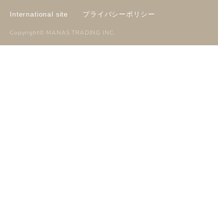
International site
プライバシーポリシー
Copyright©
MANAS TRADING INC
.