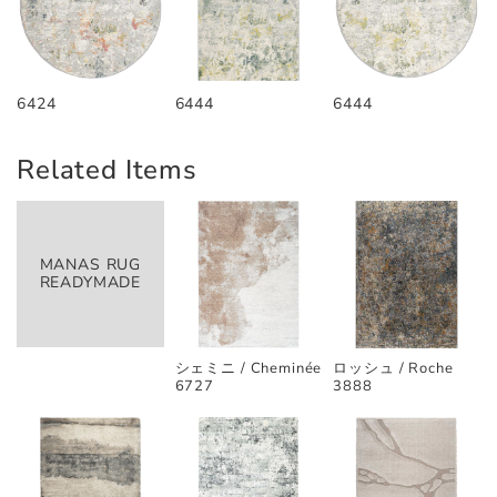
6424
6444
6444
Related Items
MANAS RUG
READYMADE
シェミニ / Cheminée
ロッシュ / Roche
6727
3888