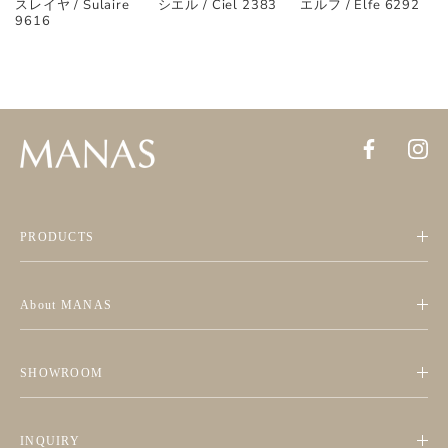
スレイヤ / Sulaire
シエル / Ciel 2383
エルフ / Elfe 6292
9616
PRODUCTS
About MANAS
SHOWROOM
INQUIRY