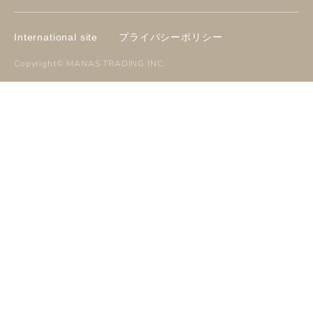
International site
プライバシーポリシー
Copyright©
MANAS TRADING INC
.