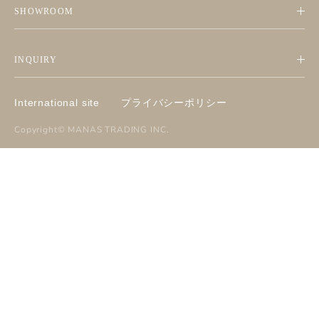
SHOWROOM
INQUIRY
International site
プライバシーポリシー
Copyright©
MANAS TRADING INC
.