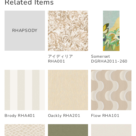
Related Items
RHAPSODY
アイディリア
Somerset
RHA001
DGRHA2011-260
Brody RHA401
Oackly RHA201
Flow RHA101