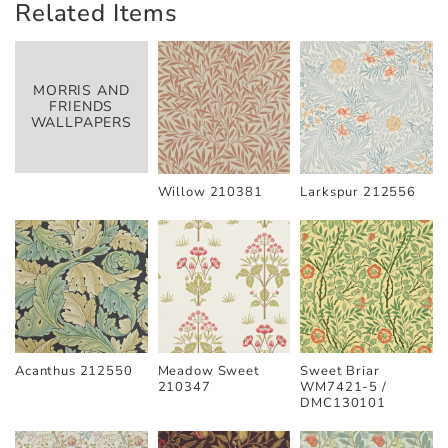
Related Items
MORRIS AND
FRIENDS
WALLPAPERS
Willow 210381
Larkspur 212556
Acanthus 212550
Meadow Sweet
Sweet Briar
210347
WM7421-5 /
DMC130101