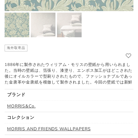
海外取寄品
1886年に製作されたウィリアム・モリスの壁紙から用いられまし
た。当時の壁紙は、箔張り、漆塗り、エンボス加工がほどこされた
後にオイルカラーで型刷りされたもので、ファッショナブルであっ
た金唐革や金唐紙を模倣して製作されました。今回の壁紙では新鮮
な色使いとサーフラックスプリントによりコンテンポラリーな印象
をあたえています。
ブランド
MORRIS&Co.
コレクション
MORRIS AND FRIENDS WALLPAPERS