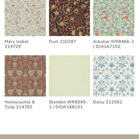
Mary Isobel
Fruit 210397
Arbutus WR8466-2
214729
/ DJA1A7102
Honeysuckle &
Standen WR8045-
Daisy 212561
Tulip 214700
1 / DGW148101