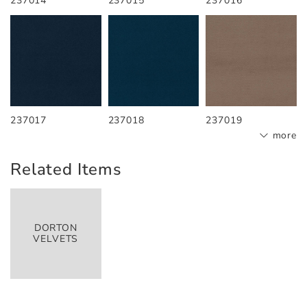
237014
237015
237016
237017
237018
237019
more
Related Items
DORTON
VELVETS