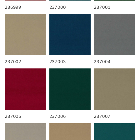
236999
237000
237001
237002
237003
237004
237005
237006
237007