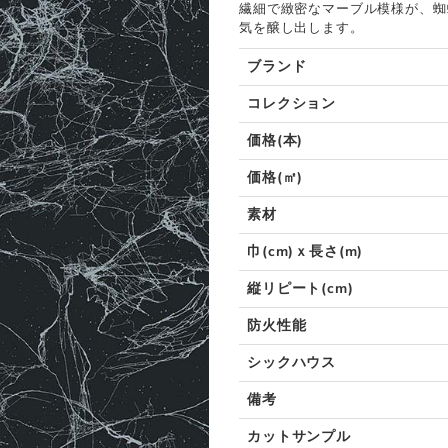
繊細で緻密なマーブル模様が、蜘
気を醸し出します。
ブランド
コレクション
価格(本)
価格(㎡)
素材
巾(cm)ｘ長さ(m)
縦リピート(cm)
防火性能
シックハウス
備考
カットサンプル