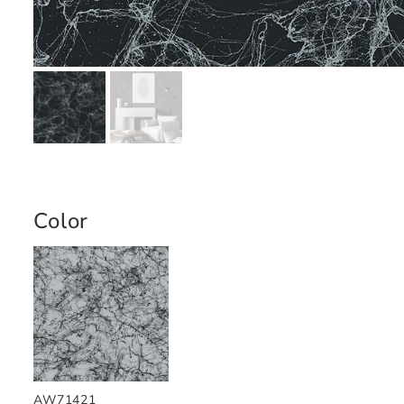
Color
AW71421