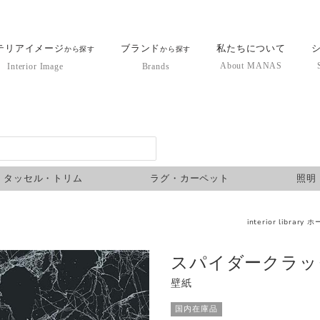
テリアイメージ
ブランド
私たちについて
から探す
から探す
About MANAS
Interior Image
Brands
タッセル・トリム
ラグ・カーペット
照明
interior library 
スパイダークラック
壁紙
国内在庫品