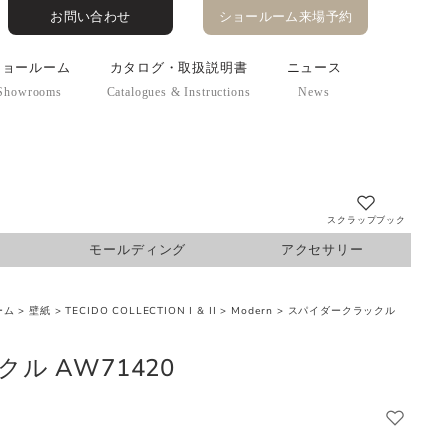
お問い合わせ
ショールーム来場予約
ショールーム
カタログ・取扱説明書
ニュース
Showrooms
Catalogues & Instructions
News
スクラップブック
モールディング
アクセサリー
ホーム
>
壁紙
>
TECIDO COLLECTION I & II
>
Modern
>
スパイダークラックル
ル AW71420