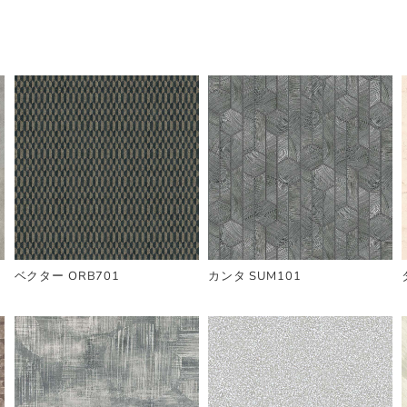
ベクター ORB701
カンタ SUM101